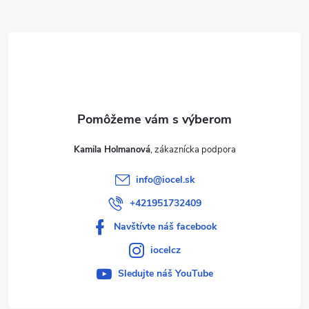
ä
t
i
e
Kamila Holmanová
info
@
iocel.sk
+421951732409
Navštívte náš facebook
iocelcz
Sledujte náš YouTube