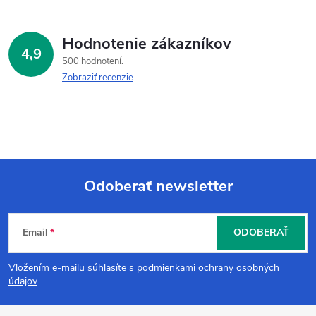
Hodnotenie zákazníkov
4,9
500 hodnotení
Zobraziť recenzie
Odoberať newsletter
Z
Email
ODOBERAŤ
á
Vložením e-mailu súhlasíte s
podmienkami ochrany osobných
p
údajov