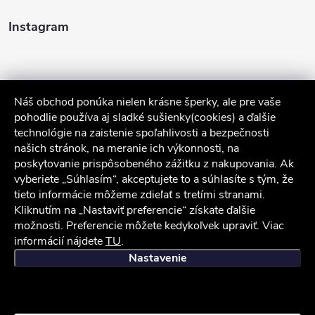
Instagram
Náš obchod ponúka nielen krásne šperky, ale pre vaše
pohodlie používa aj sladké sušienky(cookies) a ďalšie
technológie na zaistenie spoľahlivosti a bezpečnosti
našich stránok, na meranie ich výkonnosti, na
poskytovanie prispôsobeného zážitku z nakupovania. Ak
Sledovať na Instagrame
vyberiete „Súhlasím“, akceptujete to a súhlasíte s tým, že
tieto informácie môžeme zdieľať s tretími stranami.
Kliknutím na „Nastaviť preferencie“ získate ďalšie
Služby zákazníkom
možnosti. Preferencie môžete kedykoľvek upraviť. Viac
informácií nájdete
TU
.
iocel.sk
Obchodné podmienky
Ochrana osobných údajov
Nastavenie
Copyright 2026
iocel.sk
. Všetky práva vyhradené.