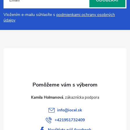
Email
ODOBERAŤ
á
Vložením e-mailu súhlasíte s
podmienkami ochrany osobných
p
údajov
ä
t
i
e
Kamila Holmanová
info
@
iocel.sk
+421951732409
Navštívte náš facebook