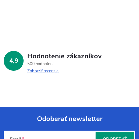
Hodnotenie zákazníkov
4,9
500 hodnotení
Zobraziť recenzie
Odoberať newsletter
Z