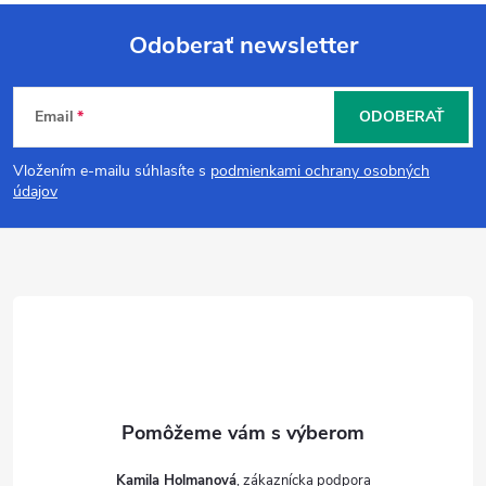
Odoberať newsletter
Z
Email
ODOBERAŤ
á
Vložením e-mailu súhlasíte s
podmienkami ochrany osobných
p
údajov
ä
t
i
e
Kamila Holmanová