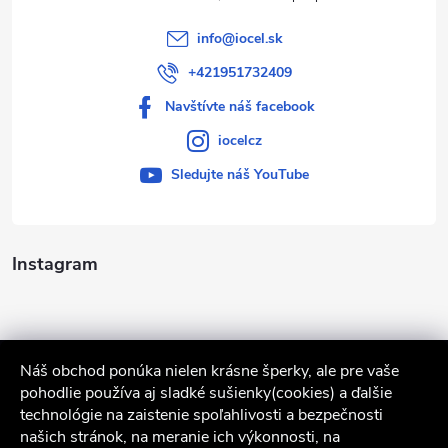
info
@
iocel.sk
+421951732409
Navštívte náš facebook
iocelcz
Sledujte náš YouTube
Instagram
Náš obchod ponúka nielen krásne šperky, ale pre vaše
pohodlie používa aj sladké sušienky(cookies) a ďalšie
technológie na zaistenie spoľahlivosti a bezpečnosti
našich stránok, na meranie ich výkonnosti, na