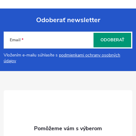
Odoberať newsletter
Z
Email
ODOBERAŤ
á
Vložením e-mailu súhlasíte s
podmienkami ochrany osobných
p
údajov
ä
t
i
e