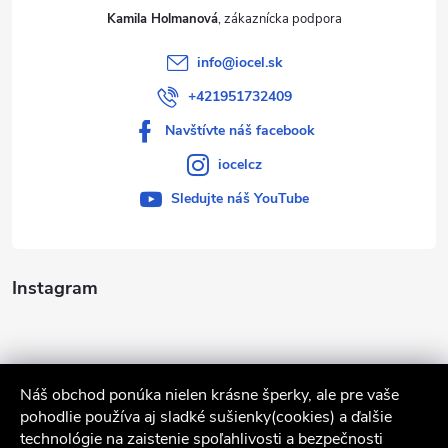
Kamila Holmanová
info
@
iocel.sk
+421951732409
Navštívte náš facebook
iocelcz
Sledujte náš YouTube
Instagram
Náš obchod ponúka nielen krásne šperky, ale pre vaše
pohodlie používa aj sladké sušienky(cookies) a ďalšie
technológie na zaistenie spoľahlivosti a bezpečnosti