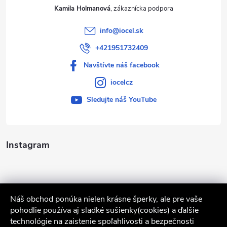
Kamila Holmanová
info
@
iocel.sk
+421951732409
Navštívte náš facebook
iocelcz
Sledujte náš YouTube
Instagram
Náš obchod ponúka nielen krásne šperky, ale pre vaše
pohodlie používa aj sladké sušienky(cookies) a ďalšie
technológie na zaistenie spoľahlivosti a bezpečnosti