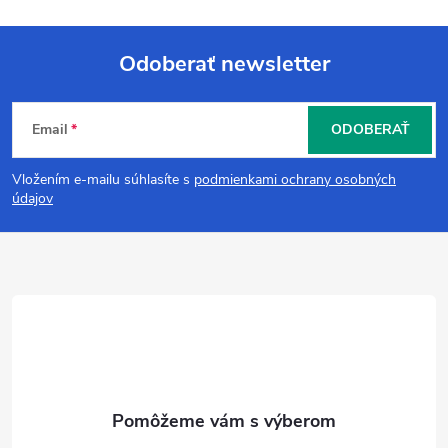
Odoberať newsletter
Z
Email
ODOBERAŤ
á
Vložením e-mailu súhlasíte s
podmienkami ochrany osobných
p
údajov
ä
t
i
e