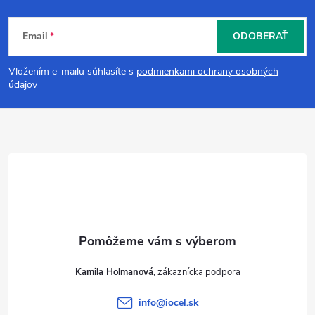
Z
Email
ODOBERAŤ
á
Vložením e-mailu súhlasíte s
podmienkami ochrany osobných
p
údajov
ä
t
i
e
Kamila Holmanová
info
@
iocel.sk