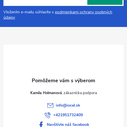
á
Vložením e-mailu súhlasíte s
podmienkami ochrany osobných
p
údajov
ä
t
i
e
Kamila Holmanová
info
@
iocel.sk
+421951732409
Navštívte náš facebook