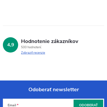
Hodnotenie zákazníkov
4,9
500 hodnotení
Zobraziť recenzie
Odoberať newsletter
Z
Email
ODOBERAŤ