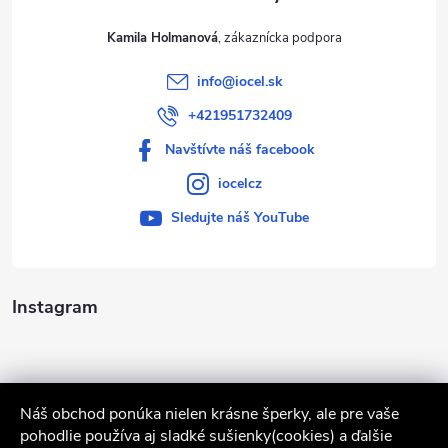
Kamila Holmanová
info
@
iocel.sk
+421951732409
Navštívte náš facebook
iocelcz
Sledujte náš YouTube
Instagram
Náš obchod ponúka nielen krásne šperky, ale pre vaše
pohodlie používa aj sladké sušienky(cookies) a ďalšie