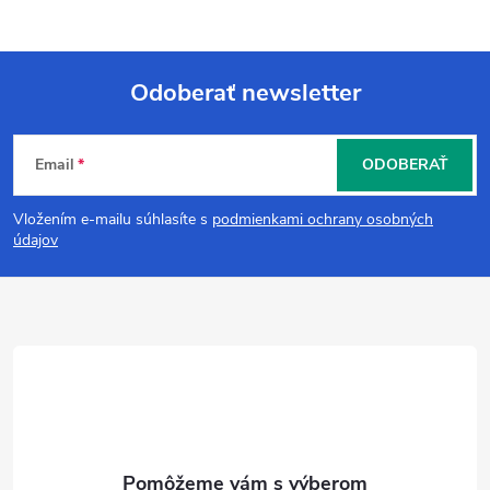
Odoberať newsletter
Z
Email
ODOBERAŤ
á
Vložením e-mailu súhlasíte s
podmienkami ochrany osobných
p
údajov
ä
t
i
e