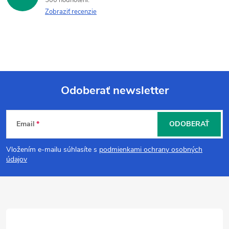
Zobraziť recenzie
Odoberať newsletter
Z
Email
ODOBERAŤ
á
Vložením e-mailu súhlasíte s
podmienkami ochrany osobných
p
údajov
ä
t