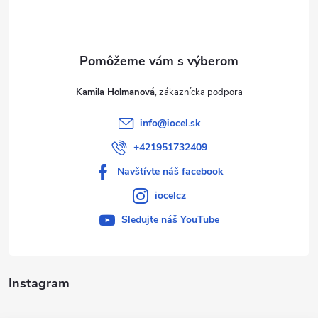
i
e
Kamila Holmanová
info
@
iocel.sk
+421951732409
Navštívte náš facebook
iocelcz
Sledujte náš YouTube
Instagram