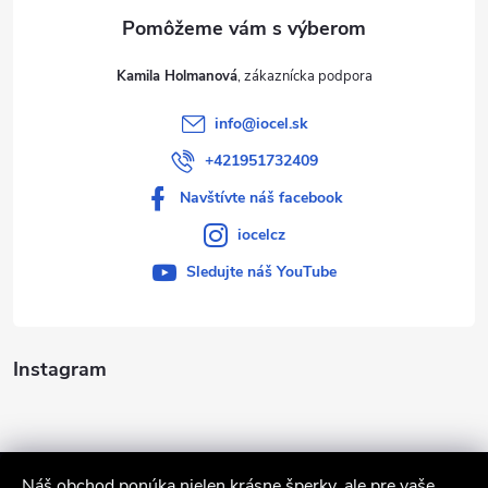
e
Kamila Holmanová
info
@
iocel.sk
+421951732409
Navštívte náš facebook
iocelcz
Sledujte náš YouTube
Instagram
Náš obchod ponúka nielen krásne šperky, ale pre vaše