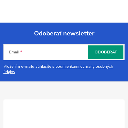
Odoberať newsletter
Z
Email
ODOBERAŤ
á
Vložením e-mailu súhlasíte s
podmienkami ochrany osobných
p
údajov
ä
t
i