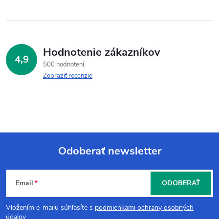
Hodnotenie zákazníkov
4,9
500 hodnotení
Zobraziť recenzie
Odoberať newsletter
Z
Email
ODOBERAŤ
á
Vložením e-mailu súhlasíte s
podmienkami ochrany osobných
údajov