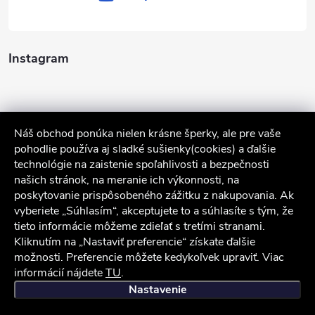
Instagram
Náš obchod ponúka nielen krásne šperky, ale pre vaše
pohodlie používa aj sladké sušienky(cookies) a ďalšie
technológie na zaistenie spoľahlivosti a bezpečnosti
našich stránok, na meranie ich výkonnosti, na
poskytovanie prispôsobeného zážitku z nakupovania. Ak
Sledovať na Instagrame
vyberiete „Súhlasím“, akceptujete to a súhlasíte s tým, že
tieto informácie môžeme zdieľať s tretími stranami.
Kliknutím na „Nastaviť preferencie“ získate ďalšie
Služby zákazníkom
možnosti. Preferencie môžete kedykoľvek upraviť. Viac
informácií nájdete
TU
.
iocel.sk
Obchodné podmienky
Ochrana osobných údajov
Nastavenie