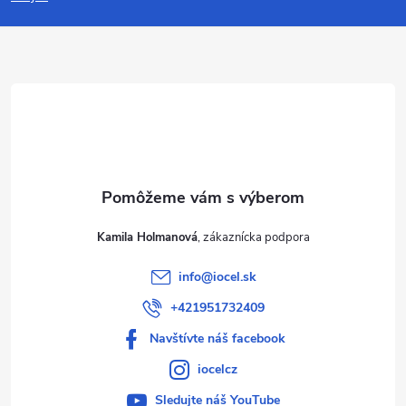
p
ä
t
i
e
Kamila Holmanová
info
@
iocel.sk
+421951732409
Navštívte náš facebook
iocelcz
Sledujte náš YouTube