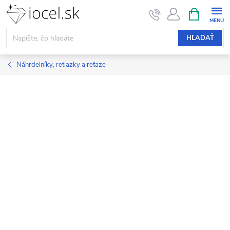
Prejsť
NÁKUPN
KOŠÍK
na
obsah
HĽADAŤ
Náhrdelníky, retiazky a reťaze