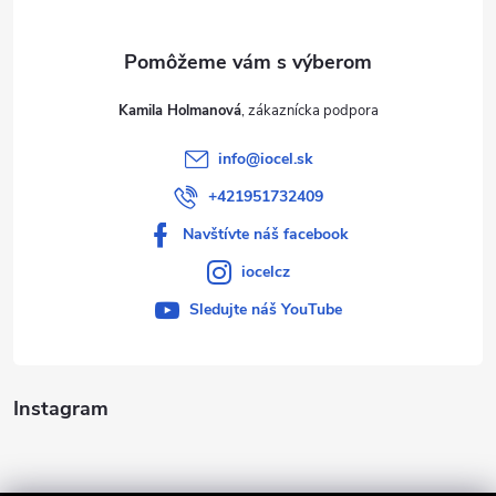
e
Kamila Holmanová
info
@
iocel.sk
+421951732409
Navštívte náš facebook
iocelcz
Sledujte náš YouTube
Instagram