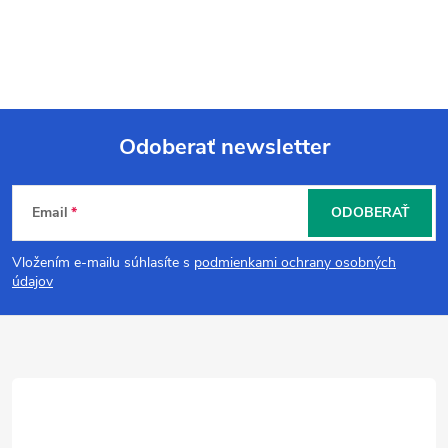
Odoberať newsletter
Z
Email
ODOBERAŤ
á
Vložením e-mailu súhlasíte s
podmienkami ochrany osobných
p
údajov
ä
t
i