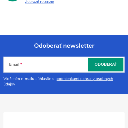
Zobraziť recenzie
Odoberať newsletter
Z
Email
ODOBERAŤ
á
Vložením e-mailu súhlasíte s
podmienkami ochrany osobných
p
údajov
ä
t