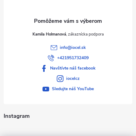
i
e
Kamila Holmanová
info
@
iocel.sk
+421951732409
Navštívte náš facebook
iocelcz
Sledujte náš YouTube
Instagram