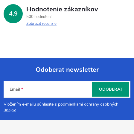
Hodnotenie zákazníkov
4,9
500 hodnotení
Zobraziť recenzie
Odoberať newsletter
Z
Email
ODOBERAŤ
á
Vložením e-mailu súhlasíte s
podmienkami ochrany osobných
p
údajov
ä