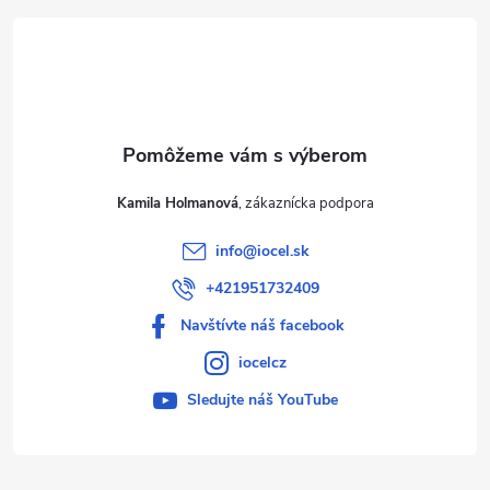
t
i
e
Kamila Holmanová
info
@
iocel.sk
+421951732409
Navštívte náš facebook
iocelcz
Sledujte náš YouTube