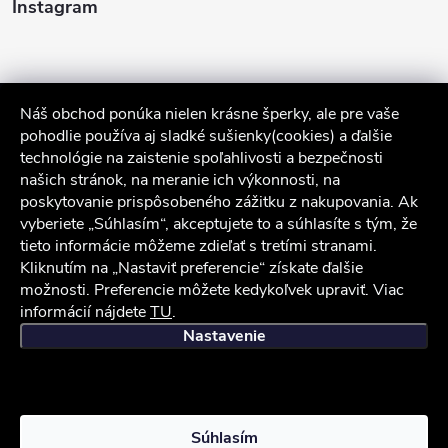
Instagram
Náš obchod ponúka nielen krásne šperky, ale pre vaše
pohodlie používa aj sladké sušienky(cookies) a ďalšie
technológie na zaistenie spoľahlivosti a bezpečnosti
našich stránok, na meranie ich výkonnosti, na
poskytovanie prispôsobeného zážitku z nakupovania. Ak
Sledovať na Instagrame
vyberiete „Súhlasím“, akceptujete to a súhlasíte s tým, že
tieto informácie môžeme zdieľať s tretími stranami.
Služby zákazníkom
Kliknutím na „Nastaviť preferencie“ získate ďalšie
možnosti. Preferencie môžete kedykoľvek upraviť. Viac
informácií nájdete
TU
.
iocel.sk
Obchodné podmienky
Ochrana osobných údajov
Nastavenie
Copyright 2026
iocel.sk
. Všetky práva vyhradené.
Súhlasím
Vytvoril Shoptet