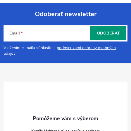
Odoberať newsletter
Z
Email
ODOBERAŤ
á
Vložením e-mailu súhlasíte s
podmienkami ochrany osobných
p
údajov
ä
t
i
e