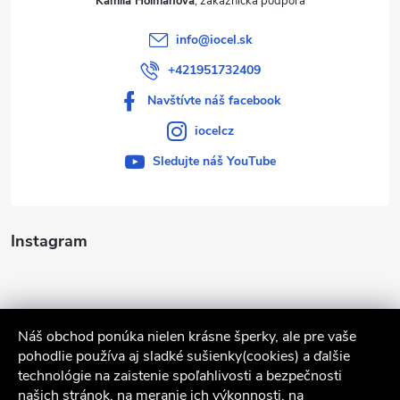
Kamila Holmanová
info
@
iocel.sk
+421951732409
Navštívte náš facebook
iocelcz
Sledujte náš YouTube
Instagram
Náš obchod ponúka nielen krásne šperky, ale pre vaše
pohodlie používa aj sladké sušienky(cookies) a ďalšie
technológie na zaistenie spoľahlivosti a bezpečnosti
našich stránok, na meranie ich výkonnosti, na