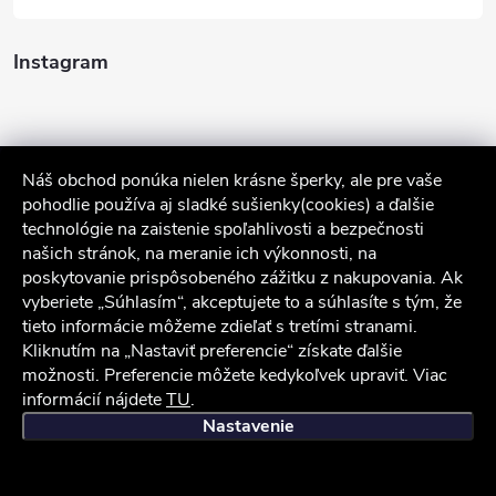
Instagram
Náš obchod ponúka nielen krásne šperky, ale pre vaše
pohodlie používa aj sladké sušienky(cookies) a ďalšie
technológie na zaistenie spoľahlivosti a bezpečnosti
našich stránok, na meranie ich výkonnosti, na
poskytovanie prispôsobeného zážitku z nakupovania. Ak
Sledovať na Instagrame
vyberiete „Súhlasím“, akceptujete to a súhlasíte s tým, že
tieto informácie môžeme zdieľať s tretími stranami.
Kliknutím na „Nastaviť preferencie“ získate ďalšie
Služby zákazníkom
možnosti. Preferencie môžete kedykoľvek upraviť. Viac
informácií nájdete
TU
.
iocel.sk
Obchodné podmienky
Ochrana osobných údajov
Nastavenie