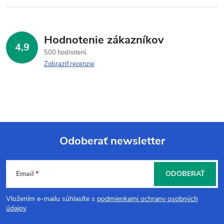
Hodnotenie zákazníkov
4,9
500 hodnotení
Zobraziť recenzie
Odoberať newsletter
Z
Email
ODOBERAŤ
á
Vložením e-mailu súhlasíte s
podmienkami ochrany osobných
p
údajov