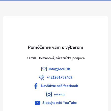
ä
t
i
e
Kamila Holmanová
info
@
iocel.sk
+421951732409
Navštívte náš facebook
iocelcz
Sledujte náš YouTube