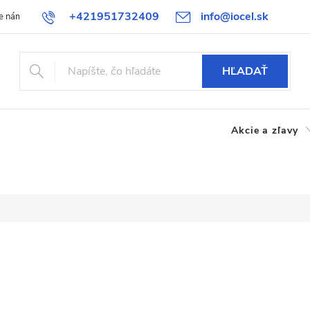
+421951732409
info@iocel.sk
e nám
Blog
Obchodné podmienky
Obľúbené
Bezpečnost
HĽADAŤ
Akcie a zľavy