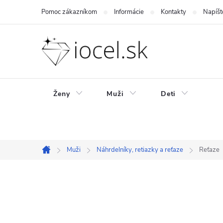
Prejsť
Pomoc zákazníkom
Informácie
Kontakty
Napíšt
na
obsah
Ženy
Muži
Deti
Muži
Náhrdelníky, retiazky a reťaze
Reťaze
Domov