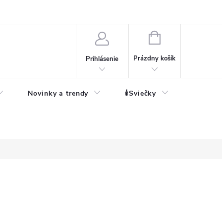
né informácie
NÁKUPNÝ
KOŠÍK
Prázdny košík
Prihlásenie
Novinky a trendy
🕯️Sviečky