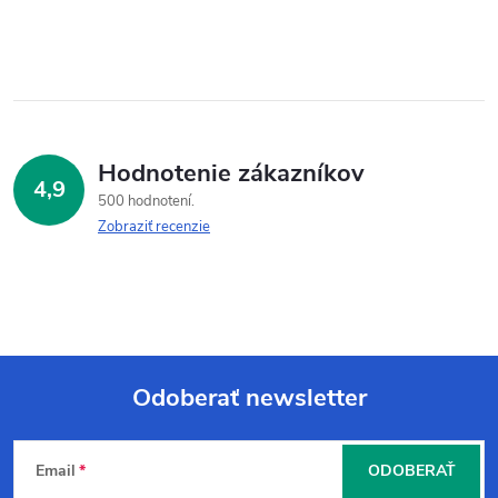
Hodnotenie zákazníkov
4,9
500 hodnotení
Zobraziť recenzie
Odoberať newsletter
Z
Email
ODOBERAŤ