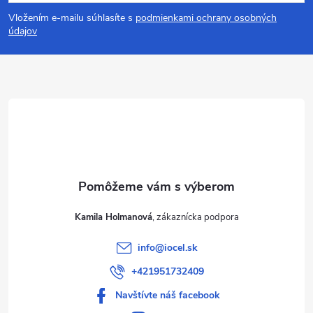
á
Vložením e-mailu súhlasíte s
podmienkami ochrany osobných
p
údajov
ä
t
i
e
Kamila Holmanová
info
@
iocel.sk
+421951732409
Navštívte náš facebook