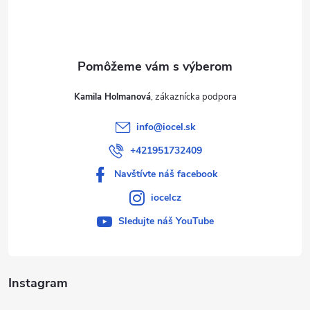
i
e
Kamila Holmanová
info
@
iocel.sk
+421951732409
Navštívte náš facebook
iocelcz
Sledujte náš YouTube
Instagram