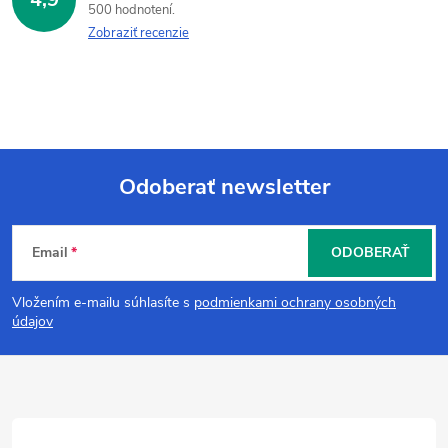
500 hodnotení
Zobraziť recenzie
Odoberať newsletter
Z
Email
ODOBERAŤ
á
Vložením e-mailu súhlasíte s
podmienkami ochrany osobných
p
údajov
ä
t