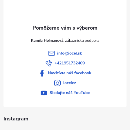
i
e
Kamila Holmanová
info
@
iocel.sk
+421951732409
Navštívte náš facebook
iocelcz
Sledujte náš YouTube
Instagram