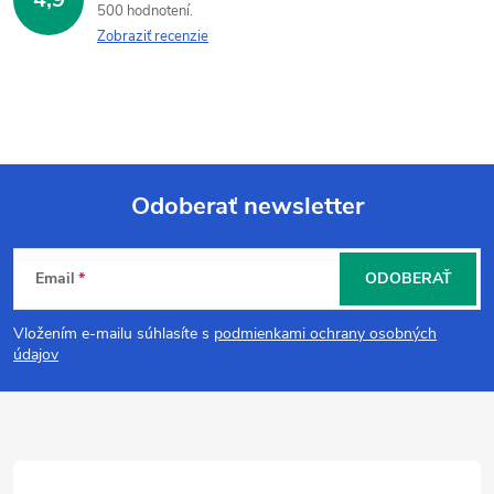
500 hodnotení
Zobraziť recenzie
Odoberať newsletter
Z
Email
ODOBERAŤ
á
Vložením e-mailu súhlasíte s
podmienkami ochrany osobných
p
údajov
ä
t