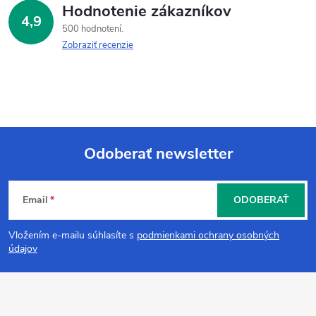
Hodnotenie zákazníkov
4,9
500 hodnotení
Zobraziť recenzie
Odoberať newsletter
Z
Email
ODOBERAŤ
á
Vložením e-mailu súhlasíte s
podmienkami ochrany osobných
p
údajov
ä