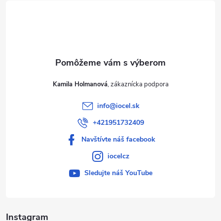
t
i
e
Kamila Holmanová
info
@
iocel.sk
+421951732409
Navštívte náš facebook
iocelcz
Sledujte náš YouTube
Instagram