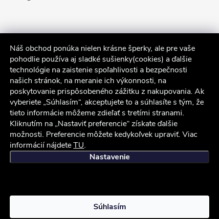
Náš obchod ponúka nielen krásne šperky, ale pre vaše
pohodlie používa aj sladké sušienky(cookies) a ďalšie
technológie na zaistenie spoľahlivosti a bezpečnosti
našich stránok, na meranie ich výkonnosti, na
poskytovanie prispôsobeného zážitku z nakupovania. Ak
Sledovať na Instagrame
vyberiete „Súhlasím“, akceptujete to a súhlasíte s tým, že
tieto informácie môžeme zdieľať s tretími stranami.
Kliknutím na „Nastaviť preferencie“ získate ďalšie
Služby zákazníkom
možnosti. Preferencie môžete kedykoľvek upraviť. Viac
informácií nájdete
TU
.
iocel.sk
Obchodné podmienky
Ochrana osobných údajov
Nastavenie
Copyright 2026
iocel.sk
. Všetky práva vyhradené.
Súhlasím
Vytvoril Shoptet