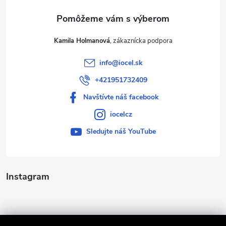
e
Kamila Holmanová
info
@
iocel.sk
+421951732409
Navštívte náš facebook
iocelcz
Sledujte náš YouTube
Instagram