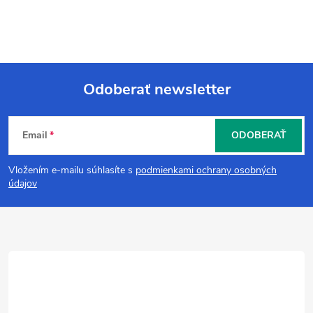
Odoberať newsletter
Z
Email
ODOBERAŤ
á
Vložením e-mailu súhlasíte s
podmienkami ochrany osobných
p
údajov
ä
t
i