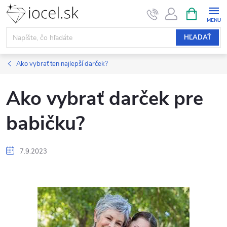
Prejsť
NÁKUPN
KOŠÍK
na
obsah
HĽADAŤ
Ako vybrať ten najlepší darček?
Ako vybrať darček pre
babičku?
7.9.2023