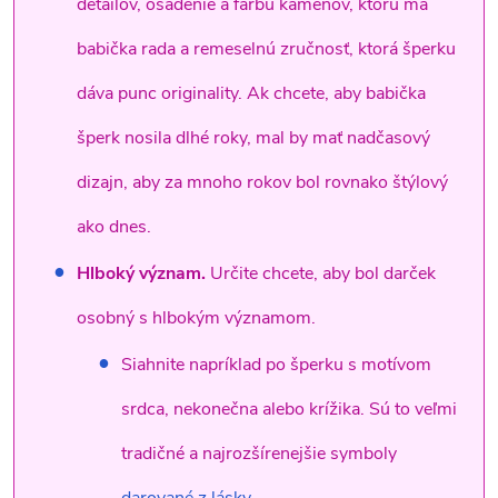
detailov, osadenie a farbu kameňov, ktorú má
babička rada a remeselnú zručnosť, ktorá šperku
dáva punc originality. Ak chcete, aby babička
šperk nosila dlhé roky, mal by mať nadčasový
dizajn, aby za mnoho rokov bol rovnako štýlový
ako dnes.
Hlboký význam.
Určite chcete, aby bol darček
osobný s hlbokým významom.
Siahnite napríklad po šperku s motívom
srdca, nekonečna alebo krížika. Sú to veľmi
tradičné a najrozšírenejšie symboly