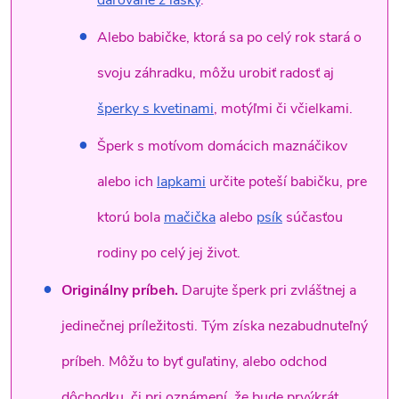
darované z lásky
.
Alebo babičke, ktorá sa po celý rok stará o
svoju záhradku, môžu urobiť radosť aj
šperky s kvetinami
, motýľmi či včielkami.
Šperk s motívom domácich maznáčikov
alebo ich
lapkami
určite poteší babičku, pre
ktorú bola
mačička
alebo
psík
súčasťou
rodiny po celý jej život.
Originálny príbeh.
Darujte šperk pri zvláštnej a
jedinečnej príležitosti. Tým získa nezabudnuteľný
príbeh. Môžu to byť guľatiny, alebo odchod
dôchodku, či pri oznámení, že bude prvýkrát