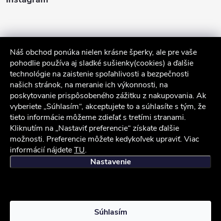
Náš obchod ponúka nielen krásne šperky, ale pre vaše
pohodlie používa aj sladké sušienky(cookies) a ďalšie
technológie na zaistenie spoľahlivosti a bezpečnosti
našich stránok, na meranie ich výkonnosti, na
poskytovanie prispôsobeného zážitku z nakupovania. Ak
Sledovať na Instagrame
vyberiete „Súhlasím“, akceptujete to a súhlasíte s tým, že
tieto informácie môžeme zdieľať s tretími stranami.
Kliknutím na „Nastaviť preferencie“ získate ďalšie
Služby zákazníkom
možnosti. Preferencie môžete kedykoľvek upraviť. Viac
informácií nájdete
TU
.
iocel.sk
Obchodné podmienky
Ochrana osobných údajov
Nastavenie
Copyright 2026
iocel.sk
. Všetky práva vyhradené.
Súhlasím
Vytvoril Shoptet