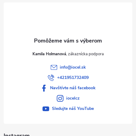
t
i
e
Kamila Holmanová
info
@
iocel.sk
+421951732409
Navštívte náš facebook
iocelcz
Sledujte náš YouTube
Instagram