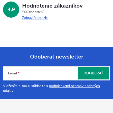
Hodnotenie zákazníkov
4,9
500 hodnotení
Zobraziť recenzie
Odoberať newsletter
Z
Email
ODOBERAŤ
á
Vložením e-mailu súhlasíte s
podmienkami ochrany osobných
p
údajov
ä