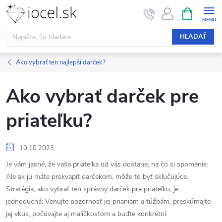
Prejsť
NÁKUPN
KOŠÍK
na
obsah
HĽADAŤ
Ako vybrať ten najlepší darček?
Ako vybrať darček pre
priateľku?
10.10.2023
Je vám jasné, že vaša priateľka od vás dostane, na čo si spomenie.
Ale ak ju máte prekvapiť darčekom, môže to byť skľučujúce.
Stratégia, ako vybrať ten správny darček pre priateľku, je
jednoduchá: Venujte pozornosť jej prianiam a túžbám, preskúmajte
jej vkus, počúvajte aj maličkostom a buďte konkrétni.