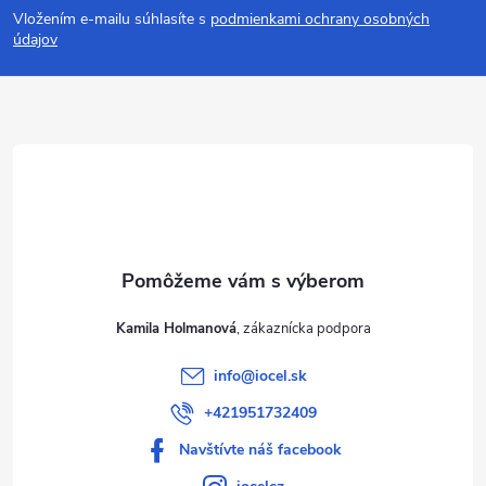
Vložením e-mailu súhlasíte s
podmienkami ochrany osobných
p
údajov
ä
t
i
e
Kamila Holmanová
info
@
iocel.sk
+421951732409
Navštívte náš facebook