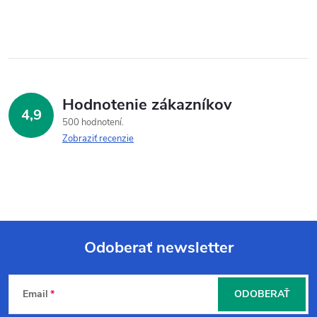
Hodnotenie zákazníkov
4,9
500 hodnotení
Zobraziť recenzie
Odoberať newsletter
Z
Email
ODOBERAŤ
á