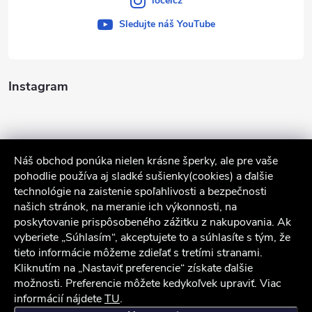
iocelcz
Sledujte náš YouTube
Instagram
Náš obchod ponúka nielen krásne šperky, ale pre vaše
pohodlie používa aj sladké sušienky(cookies) a ďalšie
technológie na zaistenie spoľahlivosti a bezpečnosti
našich stránok, na meranie ich výkonnosti, na
poskytovanie prispôsobeného zážitku z nakupovania. Ak
Sledovať na Instagrame
vyberiete „Súhlasím“, akceptujete to a súhlasíte s tým, že
tieto informácie môžeme zdieľať s tretími stranami.
Služby zákazníkom
Kliknutím na „Nastaviť preferencie“ získate ďalšie
možnosti. Preferencie môžete kedykoľvek upraviť. Viac
informácií nájdete
TU
.
iocel.sk
Obchodné podmienky
Ochrana osobných údajov