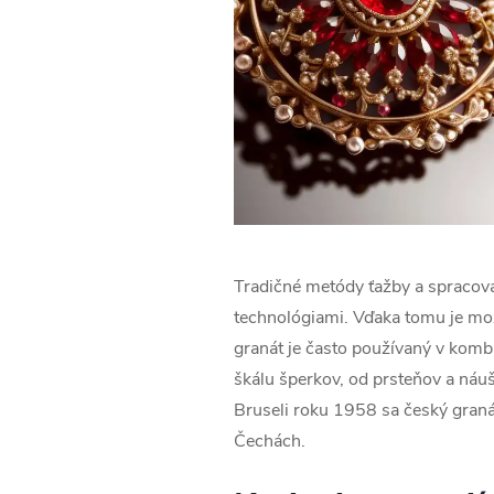
Tradičné metódy ťažby a spracova
technológiami. Vďaka tomu je možn
granát je často používaný v kombi
škálu šperkov, od prsteňov a náu
Bruseli roku 1958 sa český granát
Čechách.