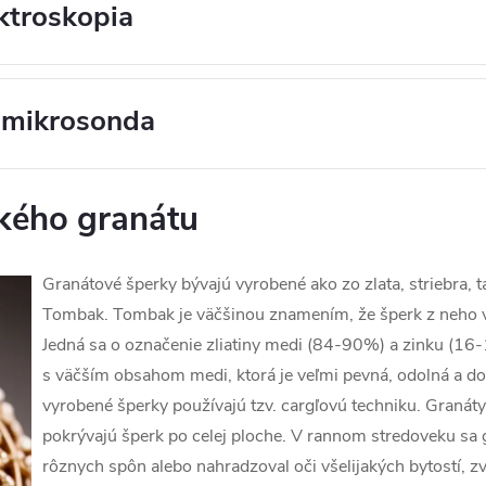
ktroskopia
 mikrosonda
kého granátu
Granátové šperky bývajú vyrobené ako zo zlata, striebra, ta
Tombak. Tombak je väčšinou znamením, že šperk z neho v
Jedná sa o označenie zliatiny medi (84-90%) a zinku (16
s väčším obsahom medi, ktorá je veľmi pevná, odolná a dobr
vyrobené šperky používajú tzv. cargľovú techniku. Granáty
pokrývajú šperk po celej ploche. V rannom stredoveku sa
rôznych spôn alebo nahradzoval oči všelijakých bytostí, zvie