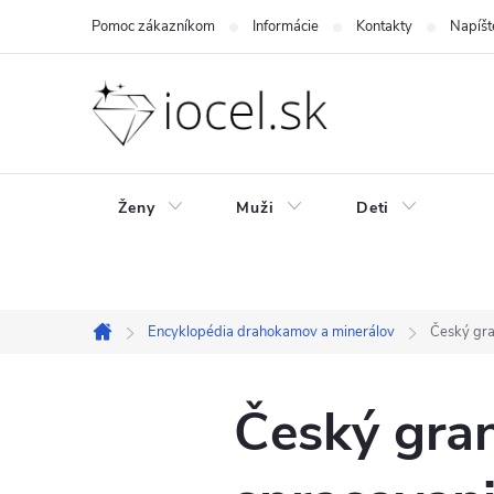
Prejsť
Pomoc zákazníkom
Informácie
Kontakty
Napíšt
na
obsah
Ženy
Muži
Deti
Encyklopédia drahokamov a minerálov
Český gran
Domov
Český graná