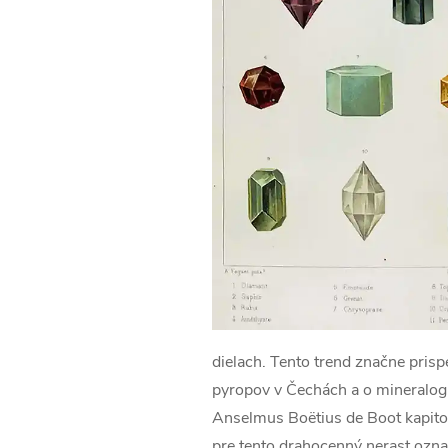
dielach. Tento trend značne pris
pyropov v Čechách a o mineralogic
Anselmus Boëtius de Boot kapito
pre tento drahocenný nerast ozna