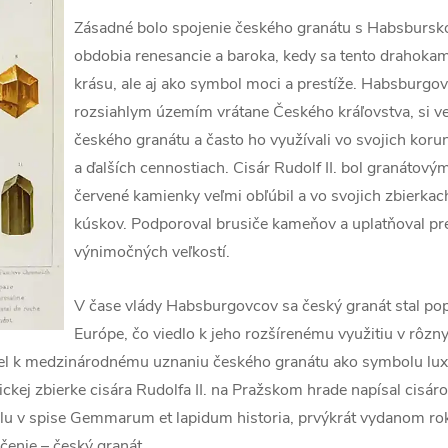
Zásadné bolo spojenie českého granátu s Habsbursk
obdobia renesancie a baroka, kedy sa tento drahokam
krásu, ale aj ako symbol moci a prestíže. Habsburgovci
rozsiahlym územím vrátane Českého kráľovstva, si veľ
českého granátu a často ho využívali vo svojich kor
a ďalších cennostiach. Cisár Rudolf II. bol granátový
červené kamienky veľmi obľúbil a vo svojich zbierka
kúskov. Podporoval brusiče kameňov a uplatňoval pr
výnimočných veľkostí.
V čase vlády Habsburgovcov sa český granát stal po
Európe, čo viedlo k jeho rozšírenému využitiu v rôz
pel k medzinárodnému uznaniu českého granátu ako symbolu lux
kej zbierke cisára Rudolfa II. na Pražskom hrade napísal cisár
lu v spise Gemmarum et lapidum historia, prvýkrát vydanom rok
čenie – český granát.