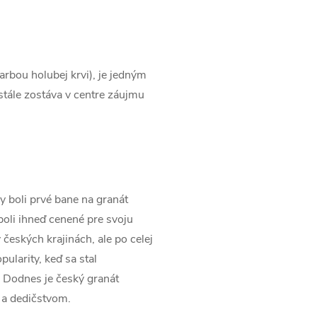
rbou holubej krvi), je jedným
stále zostáva v centre záujmu
y boli prvé bane na granát
oli ihneď cenené pre svoju
 českých krajinách, ale po celej
ularity, keď sa stal
Dodnes je český granát
 a dedičstvom.