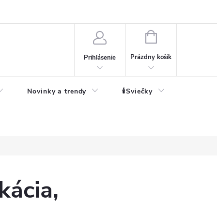
né informácie
NÁKUPNÝ
KOŠÍK
Prázdny košík
Prihlásenie
Novinky a trendy
🕯️Sviečky
kácia,