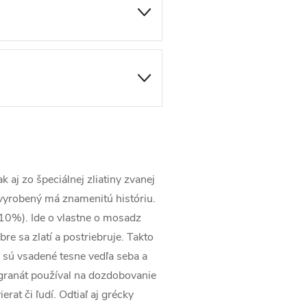
k aj zo špeciálnej zliatiny zvanej
yrobený má znamenitú históriu.
-10%). Ide o vlastne o mosadz
e sa zlatí a postriebruje. Takto
 sú vsadené tesne vedľa seba a
 granát používal na dozdobovanie
rat či ľudí. Odtiaľ aj grécky