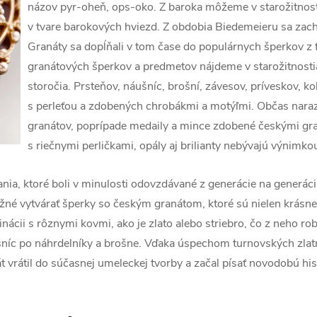
názov pyr-oheň, ops-oko. Z baroka môžeme v starožitnost
v tvare barokových hviezd. Z obdobia Biedemeieru sa zach
Granáty sa dopĺňali v tom čase do populárnych šperkov z 
granátových šperkov a predmetov nájdeme v starožitnostia
storočia. Prsteňov, náušníc, brošní, závesov, príveskov, ko
s perleťou a zdobených chrobákmi a motýľmi. Občas nara
granátov, poprípade medaily a mince zdobené českými gr
s riečnymi perličkami, opály aj brilianty nebývajú výnimko
nia, ktoré boli v minulosti odovzdávané z generácie na generác
é vytvárať šperky so českým granátom, ktoré sú nielen krásne, a
nácii s rôznymi kovmi, ako je zlato alebo striebro, čo z neho ro
šníc po náhrdelníky a brošne. Vďaka úspechom turnovských zlatn
 vrátil do súčasnej umeleckej tvorby a začal písať novodobú his