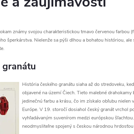
e a zaujímavosti
okam známy svojou charakteristickou tmavo červenou farbou (fa
o šperkárstva. Nielenže sa pýši dlhou a bohatou históriou, ale 
e.
o granátu
História českého granátu siaha až do stredoveku, ked
objavené na území Čiech. Tieto malebné drahokamy b
jedinečnú farbu a krásu, čo im získalo obľubu nielen v
Európe. V 19. storočí dosiahol český granát vrchol pop
vyhľadávaným suvenírom medzi európskou šľachtou. 
neodmysliteľne spojený s českou národnou hrdosťou