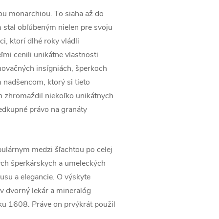
ou monarchiou. To siaha až do
 stal obľúbeným nielen pre svoju
, ktorí dlhé roky vládli
mi cenili unikátne vlastnosti
unovačných insígniách, šperkoch
m nadšencom, ktorý si tieto
ch zhromaždil niekoľko unikátnych
edkupné právo na granáty
pulárnym medzi šľachtou po celej
nych šperkárskych a umeleckých
usu a elegancie. O výskyte
ov dvorný lekár a mineralóg
u 1608. Práve on prvýkrát použil