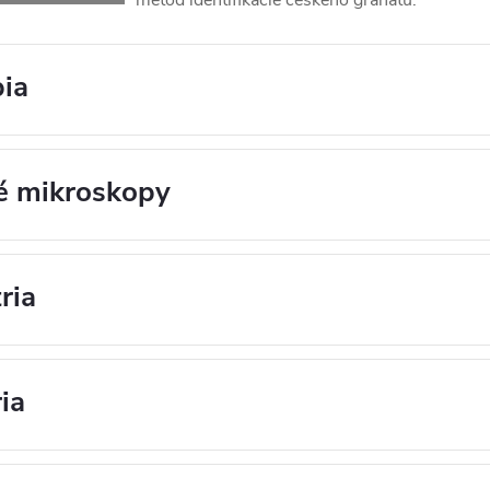
metód identifikácie českého granátu:
ia
é mikroskopy
ria
ia