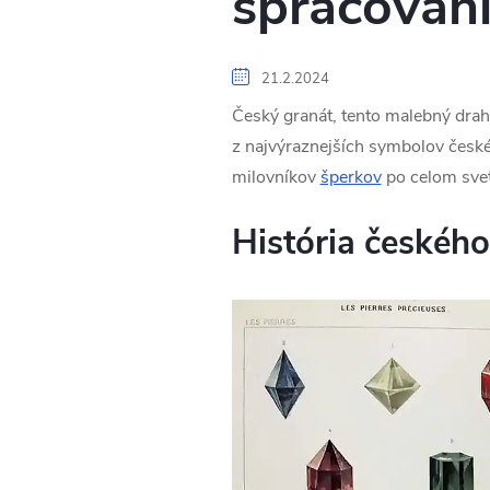
spracovani
21.2.2024
Český granát, tento malebný drah
z najvýraznejších symbolov českéh
milovníkov
šperkov
po celom svet
História českéh