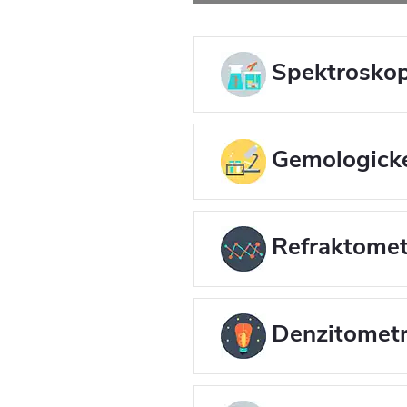
Spektroskop
Gemologick
Refraktomet
Denzitometr