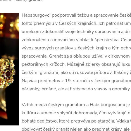
Habsburgovci podporovali ťažbu a spracovanie českéh
tohto priemyslu v Českých krajinách. Ich patronát u
umelcom zdokonaliť svoje techniky spracovania a diza
zdokonaleniu a inováciám v oblasti šperkárstva. Cisá
vývoz surových granátov z českých krajín a tým ochr
spracovania. Granát sa s obľubou užíval v cirkevnom
pektorálnych krížoch. Múzejné zbierky obsahujú lux
českými granátmi, ako sú rukoväte príborov, flakóny č
Najviac predmetov z 19. storočia s českým granátom 
náramky, brošne, ale aj hrebene do vlasov a gombíky.
Vzťah medzi českým granátom a Habsburgovcami je t
kultúra a umenie splynúť dohromady, čím vytvárajú nie
bohaté dedičstvo, ktoré pretrváva po stáročia. Vďa
obdivovať český granát nielen ako predmet krásy, ale a