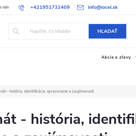
+421951732409
info@iocel.sk
e nám
Blog
Obchodné podmienky
Obľúbené
Bezpečnost
HĽADAŤ
Akcie a zľavy
át - história, identifikácia, spracovanie a zaujímavosti
t - história, identifi