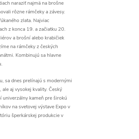
iach naraziť najmä na brošne
ovali rôzne rámčeky a závesy.
fúkaného zlata. Najviac
ch z konca 19. a začiatku 20.
liérov a brošní alebo krabičiek
zíme na rámčeky z českých
anátmi. Kombinujú sa hlavne
u.
iu, sa dnes prelínajú s modernými
le aj vysokej kvality. Český
bí univerzálny kameň pre širokú
íkov na svetovej výstave Expo v
tóriu šperkárskej produkcie v