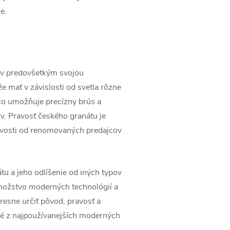
e.
tov predovšetkým svojou
 mať v závislosti od svetla rôzne
čo umožňuje precízny brús a
. Pravosť českého granátu je
ravosti od renomovaných predajcov
tu a jeho odlíšenie od iných typov
 množstvo moderných technológií a
sne určiť pôvod, pravosť a
ré z najpoužívanejších moderných