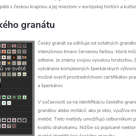
spätá s českou krajinou a jej miestom v európskej histórii a kultúr
ského granátu
Český granát sa odlišuje od ostatných graná
intenzívnou tmavo červenou farbou, ktorá môže
odtiene. Je známy svojou vysokou tvrdosťou, 
vytváranie komplexných šperkárskych výtvorov
možné overiť prostredníctvom certifikátov p
a šperkárov.
V súčasnosti sa na identifikáciu českého graná
granátov alebo imitácií, ako je sklo, využíva
metód. Tieto metódy umožňujú odborníkom pre
kvalitu drahokamu. Nižšie sú popísané niekto