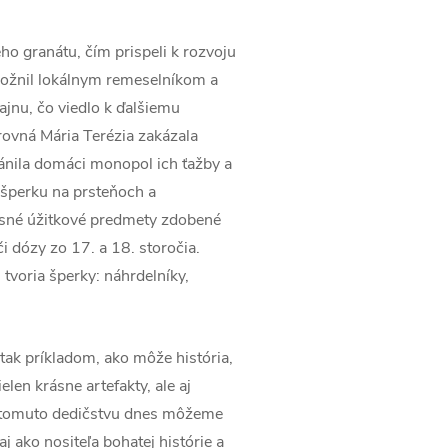
o granátu, čím prispeli k rozvoju
možnil lokálnym remeselníkom a
jnu, čo viedlo k ďalšiemu
rovná Mária Terézia zakázala
ánila domáci monopol ich ťažby a
 šperku na prsteňoch a
usné úžitkové predmety zdobené
i dózy zo 17. a 18. storočia.
tvoria šperky: náhrdelníky,
ak príkladom, ako môže história,
len krásne artefakty, ale aj
ka tomuto dedičstvu dnes môžeme
j ako nositeľa bohatej histórie a