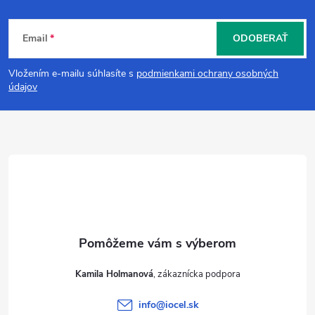
Z
Email
ODOBERAŤ
á
Vložením e-mailu súhlasíte s
podmienkami ochrany osobných
p
údajov
ä
t
i
e
Kamila Holmanová
info
@
iocel.sk