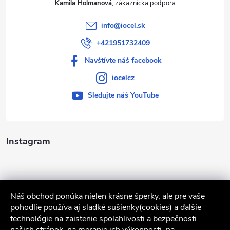
Kamila Holmanová
info
@
iocel.sk
+421951732409
Navštívte náš facebook
iocelcz
Sledujte náš YouTube
Instagram
Náš obchod ponúka nielen krásne šperky, ale pre vaše
pohodlie používa aj sladké sušienky(cookies) a ďalšie
technológie na zaistenie spoľahlivosti a bezpečnosti