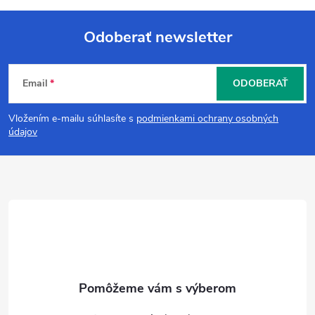
Odoberať newsletter
Z
Email
ODOBERAŤ
á
Vložením e-mailu súhlasíte s
podmienkami ochrany osobných
p
údajov
ä
t
i
e