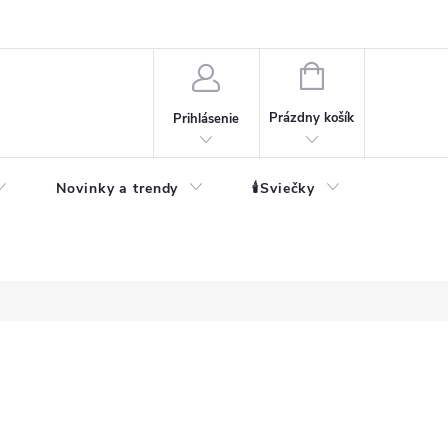
né informácie
NÁKUPNÝ
KOŠÍK
Prázdny košík
Prihlásenie
Novinky a trendy
🕯️Sviečky