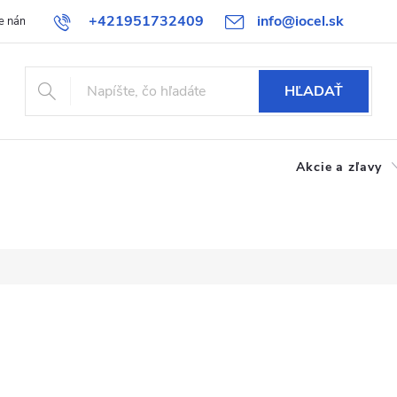
+421951732409
info@iocel.sk
e nám
Blog
Obchodné podmienky
Obľúbené
Bezpečnost
HĽADAŤ
Akcie a zľavy