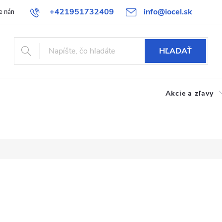
+421951732409
info@iocel.sk
e nám
Blog
Obchodné podmienky
Obľúbené
Bezpečnost
HĽADAŤ
Akcie a zľavy