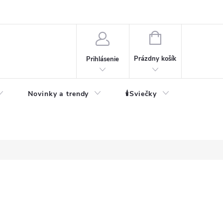
né informácie
NÁKUPNÝ
KOŠÍK
Prázdny košík
Prihlásenie
Novinky a trendy
🕯️Sviečky