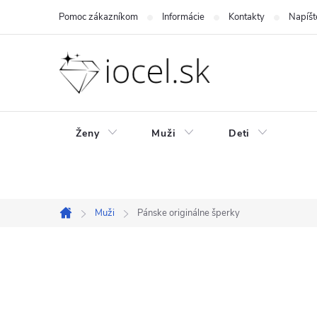
Prejsť
Pomoc zákazníkom
Informácie
Kontakty
Napíšt
na
obsah
Ženy
Muži
Deti
Muži
Pánske originálne šperky
Domov