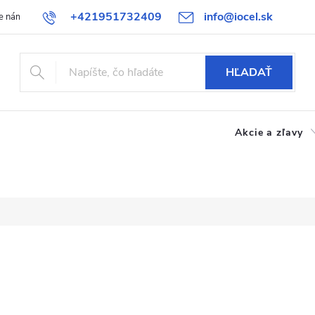
+421951732409
info@iocel.sk
e nám
Blog
Obchodné podmienky
Obľúbené
Bezpečnost
HĽADAŤ
Akcie a zľavy