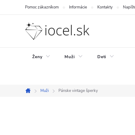
Prejsť
Pomoc zákazníkom
Informácie
Kontakty
Napíšt
na
obsah
Ženy
Muži
Deti
Muži
Pánske vintage šperky
Domov