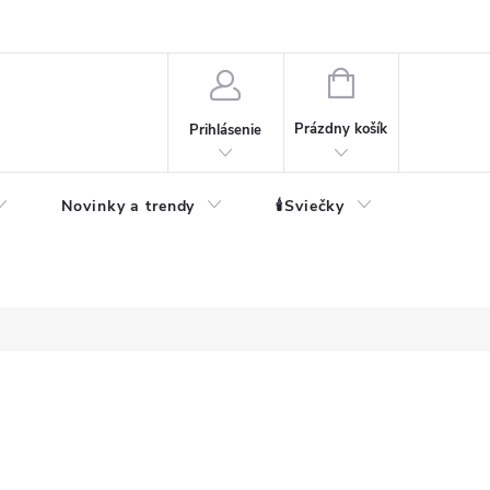
né informácie
NÁKUPNÝ
KOŠÍK
Prázdny košík
Prihlásenie
Novinky a trendy
🕯️Sviečky