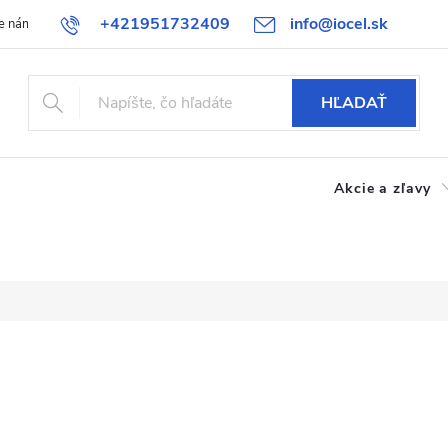
+421951732409
info@iocel.sk
e nám
Blog
Obchodné podmienky
Obľúbené
Bezpečnost
HĽADAŤ
Akcie a zľavy