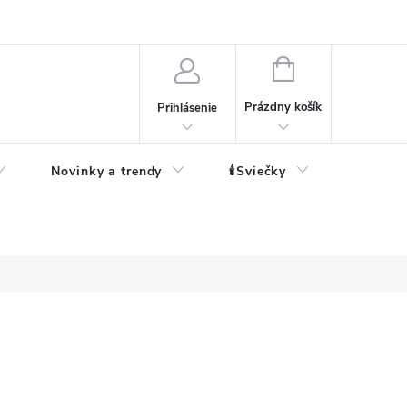
né informácie
NÁKUPNÝ
KOŠÍK
Prázdny košík
Prihlásenie
Novinky a trendy
🕯️Sviečky