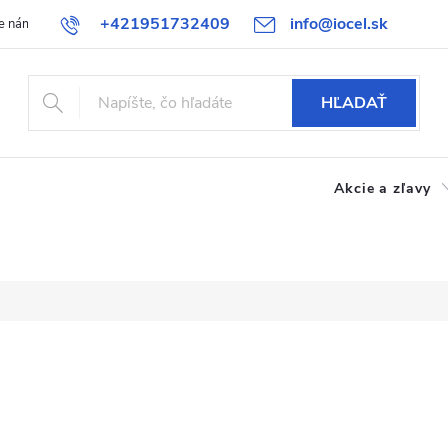
+421951732409
info@iocel.sk
e nám
Blog
Obchodné podmienky
Obľúbené
Bezpečnost
HĽADAŤ
Akcie a zľavy