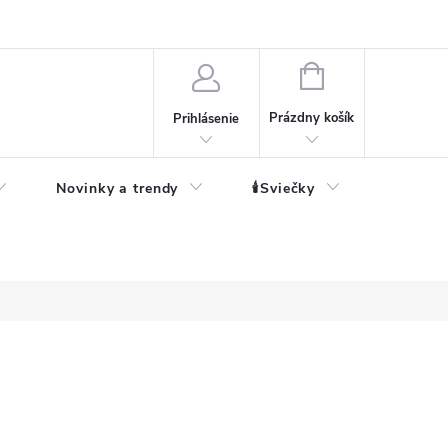
né informácie
NÁKUPNÝ
KOŠÍK
Prázdny košík
Prihlásenie
Novinky a trendy
🕯️Sviečky