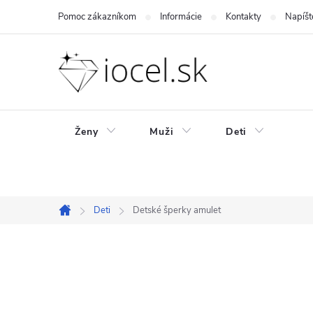
Prejsť
Pomoc zákazníkom
Informácie
Kontakty
Napíšt
na
obsah
Ženy
Muži
Deti
Deti
Detské šperky amulet
Domov