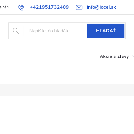
+421951732409
info@iocel.sk
e nám
Blog
Obchodné podmienky
Obľúbené
Bezpečnost
HĽADAŤ
Akcie a zľavy