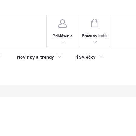
né informácie
NÁKUPNÝ
KOŠÍK
Prázdny košík
Prihlásenie
Novinky a trendy
🕯️Sviečky