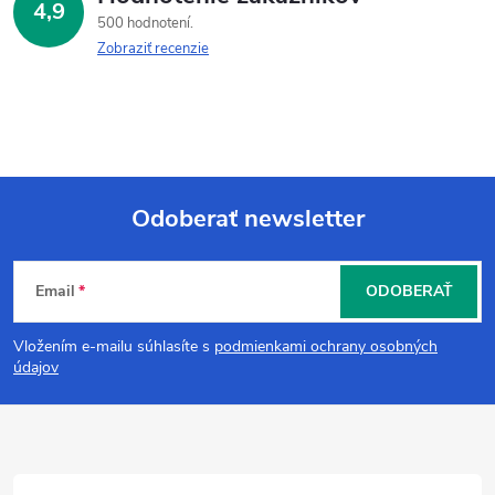
4,9
500 hodnotení
Zobraziť recenzie
Odoberať newsletter
Z
Email
ODOBERAŤ
á
Vložením e-mailu súhlasíte s
podmienkami ochrany osobných
p
údajov
ä
t