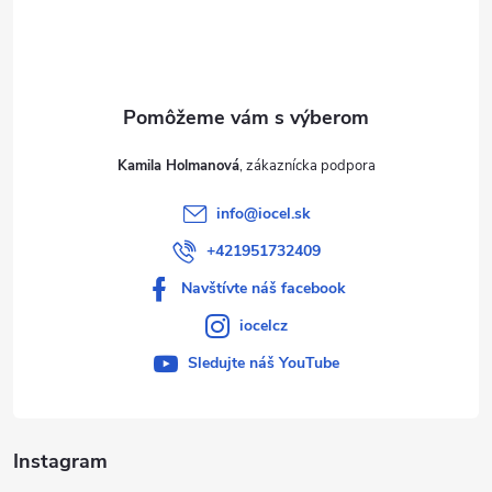
i
e
Kamila Holmanová
info
@
iocel.sk
+421951732409
Navštívte náš facebook
iocelcz
Sledujte náš YouTube
Instagram