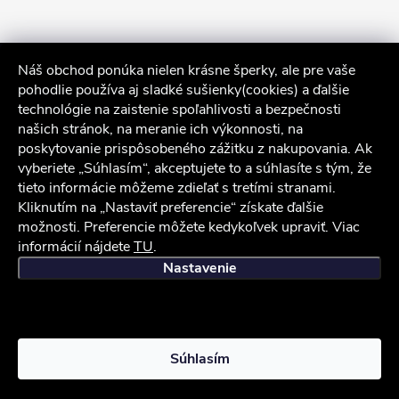
Náš obchod ponúka nielen krásne šperky, ale pre vaše
pohodlie používa aj sladké sušienky(cookies) a ďalšie
technológie na zaistenie spoľahlivosti a bezpečnosti
našich stránok, na meranie ich výkonnosti, na
poskytovanie prispôsobeného zážitku z nakupovania. Ak
Sledovať na Instagrame
vyberiete „Súhlasím“, akceptujete to a súhlasíte s tým, že
tieto informácie môžeme zdieľať s tretími stranami.
Kliknutím na „Nastaviť preferencie“ získate ďalšie
Služby zákazníkom
možnosti. Preferencie môžete kedykoľvek upraviť. Viac
informácií nájdete
TU
.
iocel.sk
Obchodné podmienky
Ochrana osobných údajov
Nastavenie
Copyright 2026
iocel.sk
. Všetky práva vyhradené.
Súhlasím
Vytvoril Shoptet