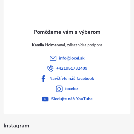
i
e
Kamila Holmanová
info
@
iocel.sk
+421951732409
Navštívte náš facebook
iocelcz
Sledujte náš YouTube
Instagram