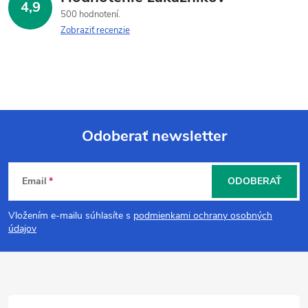
4,9
500 hodnotení
Zobraziť recenzie
Odoberať newsletter
Z
Email
ODOBERAŤ
á
Vložením e-mailu súhlasíte s
podmienkami ochrany osobných
p
údajov
ä
t