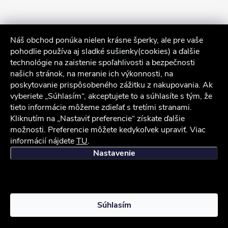
Náš obchod ponúka nielen krásne šperky, ale pre vaše
pohodlie používa aj sladké sušienky(cookies) a ďalšie
technológie na zaistenie spoľahlivosti a bezpečnosti
našich stránok, na meranie ich výkonnosti, na
poskytovanie prispôsobeného zážitku z nakupovania. Ak
Sledovať na Instagrame
vyberiete „Súhlasím“, akceptujete to a súhlasíte s tým, že
tieto informácie môžeme zdieľať s tretími stranami.
Kliknutím na „Nastaviť preferencie“ získate ďalšie
Služby zákazníkom
možnosti. Preferencie môžete kedykoľvek upraviť. Viac
informácií nájdete
TU
.
iocel.sk
Obchodné podmienky
Ochrana osobných údajov
Nastavenie
Copyright 2026
iocel.sk
. Všetky práva vyhradené.
Súhlasím
Vytvoril Shoptet