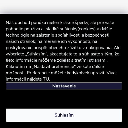
Náš obchod ponúka nielen krásne šperky, ale pre vaše
pohodlie používa aj sladké sušienky(cookies) a ďalšie
technológie na zaistenie spoľahlivosti a bezpečnosti
našich stránok, na meranie ich výkonnosti, na
poskytovanie prispôsobeného zážitku z nakupovania. Ak
Sledovať na Instagrame
vyberiete „Súhlasím“, akceptujete to a súhlasíte s tým, že
tieto informácie môžeme zdieľať s tretími stranami.
Kliknutím na „Nastaviť preferencie“ získate ďalšie
Služby zákazníkom
možnosti. Preferencie môžete kedykoľvek upraviť. Viac
informácií nájdete
TU
.
iocel.sk
Obchodné podmienky
Ochrana osobných údajov
Nastavenie
Copyright 2026
iocel.sk
. Všetky práva vyhradené.
Súhlasím
Vytvoril Shoptet