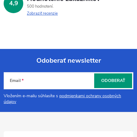
4,9
500 hodnotení
Zobraziť recenzie
Odoberať newsletter
Z
Email
ODOBERAŤ
á
Vložením e-mailu súhlasíte s
podmienkami ochrany osobných
p
údajov
ä
t