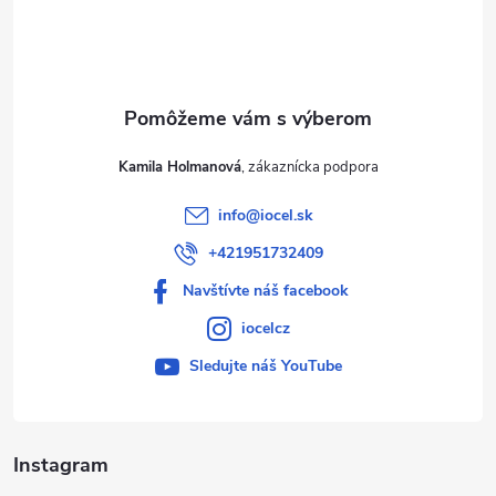
i
e
Kamila Holmanová
info
@
iocel.sk
+421951732409
Navštívte náš facebook
iocelcz
Sledujte náš YouTube
Instagram