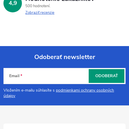
4,9
500 hodnotení
Zobraziť recenzie
Odoberať newsletter
Z
Email
ODOBERAŤ
á
Vložením e-mailu súhlasíte s
podmienkami ochrany osobných
p
údajov
ä
t