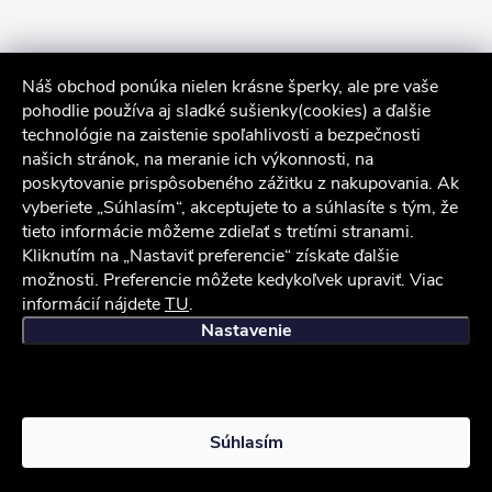
Náš obchod ponúka nielen krásne šperky, ale pre vaše
pohodlie používa aj sladké sušienky(cookies) a ďalšie
technológie na zaistenie spoľahlivosti a bezpečnosti
našich stránok, na meranie ich výkonnosti, na
poskytovanie prispôsobeného zážitku z nakupovania. Ak
Sledovať na Instagrame
vyberiete „Súhlasím“, akceptujete to a súhlasíte s tým, že
tieto informácie môžeme zdieľať s tretími stranami.
Kliknutím na „Nastaviť preferencie“ získate ďalšie
Služby zákazníkom
možnosti. Preferencie môžete kedykoľvek upraviť. Viac
informácií nájdete
TU
.
iocel.sk
Obchodné podmienky
Ochrana osobných údajov
Nastavenie
Copyright 2026
iocel.sk
. Všetky práva vyhradené.
Súhlasím
Vytvoril Shoptet