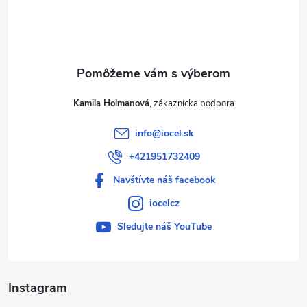
i
e
Kamila Holmanová
info
@
iocel.sk
+421951732409
Navštívte náš facebook
iocelcz
Sledujte náš YouTube
Instagram