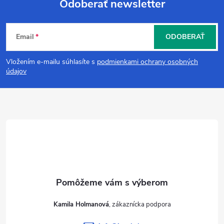
Odoberať newsletter
Z
Email
ODOBERAŤ
á
Vložením e-mailu súhlasíte s
podmienkami ochrany osobných
p
údajov
ä
t
i
e
Kamila Holmanová