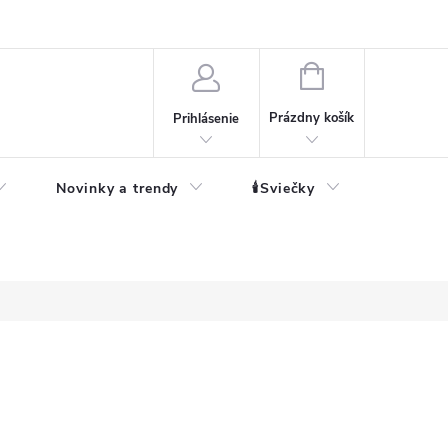
né informácie
NÁKUPNÝ
KOŠÍK
Prázdny košík
Prihlásenie
Novinky a trendy
🕯️Sviečky