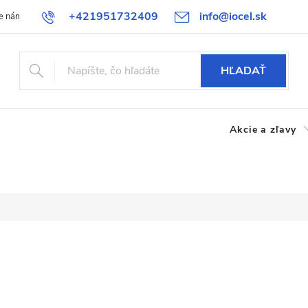
+421951732409
info@iocel.sk
e nám
Blog
Obchodné podmienky
Obľúbené
Bezpečnost
HĽADAŤ
Akcie a zľavy