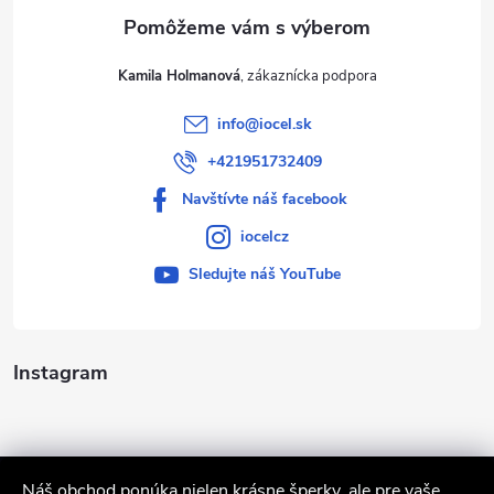
e
Kamila Holmanová
info
@
iocel.sk
+421951732409
Navštívte náš facebook
iocelcz
Sledujte náš YouTube
Instagram
Náš obchod ponúka nielen krásne šperky, ale pre vaše