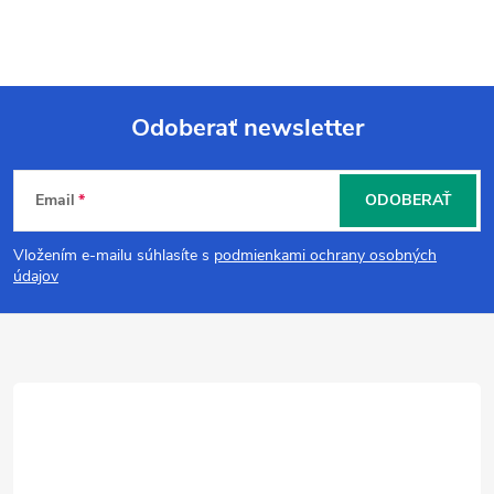
Odoberať newsletter
Z
Email
ODOBERAŤ
á
Vložením e-mailu súhlasíte s
podmienkami ochrany osobných
p
údajov
ä
t
i