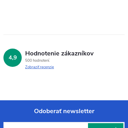
Hodnotenie zákazníkov
4,9
500 hodnotení
Zobraziť recenzie
Odoberať newsletter
Z