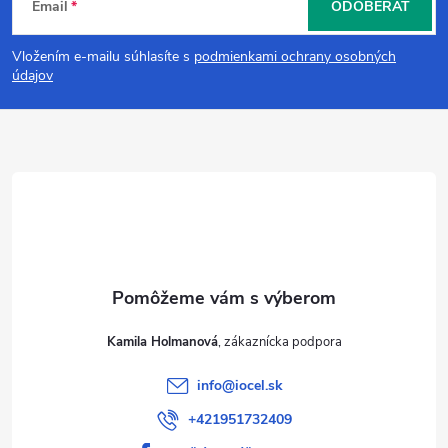
Email
ODOBERAŤ
á
Vložením e-mailu súhlasíte s
podmienkami ochrany osobných
p
údajov
ä
t
i
e
Kamila Holmanová
info
@
iocel.sk
+421951732409