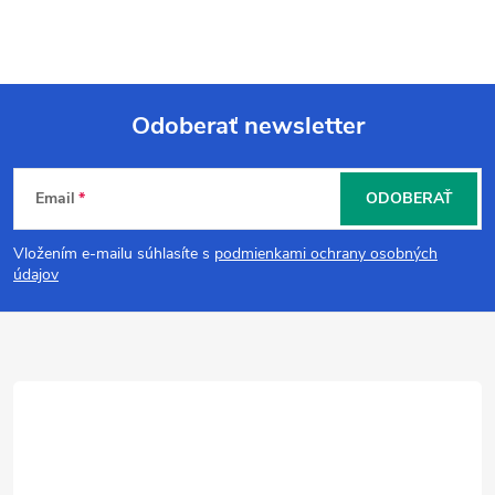
Odoberať newsletter
Z
Email
ODOBERAŤ
á
Vložením e-mailu súhlasíte s
podmienkami ochrany osobných
p
údajov
ä
t
i