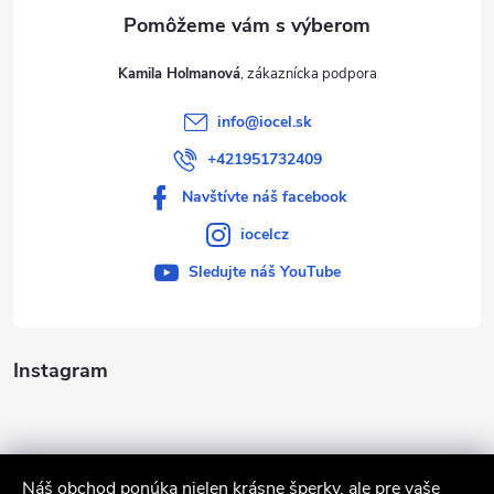
e
Kamila Holmanová
info
@
iocel.sk
+421951732409
Navštívte náš facebook
iocelcz
Sledujte náš YouTube
Instagram
Náš obchod ponúka nielen krásne šperky, ale pre vaše