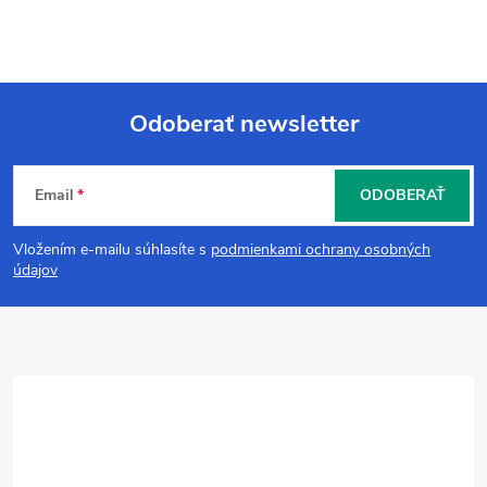
Odoberať newsletter
Z
Email
ODOBERAŤ
á
Vložením e-mailu súhlasíte s
podmienkami ochrany osobných
p
údajov
ä
t
i