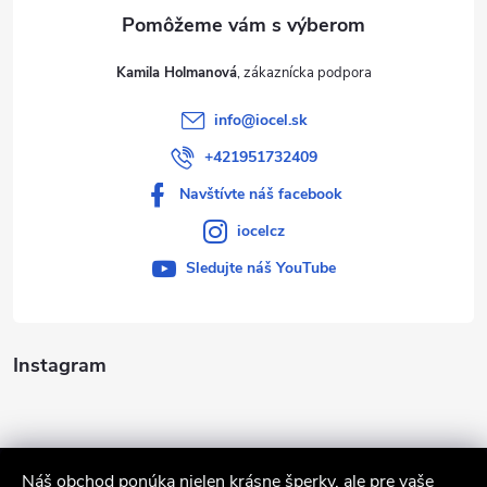
e
Kamila Holmanová
info
@
iocel.sk
+421951732409
Navštívte náš facebook
iocelcz
Sledujte náš YouTube
Instagram
Náš obchod ponúka nielen krásne šperky, ale pre vaše