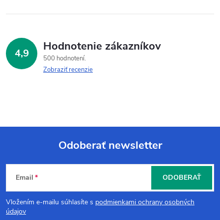
Hodnotenie zákazníkov
4,9
500 hodnotení
Zobraziť recenzie
Odoberať newsletter
Z
Email
ODOBERAŤ
á
Vložením e-mailu súhlasíte s
podmienkami ochrany osobných
p
údajov