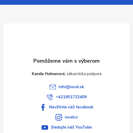
ä
t
i
e
Kamila Holmanová
info
@
iocel.sk
+421951732409
Navštívte náš facebook
iocelcz
Sledujte náš YouTube