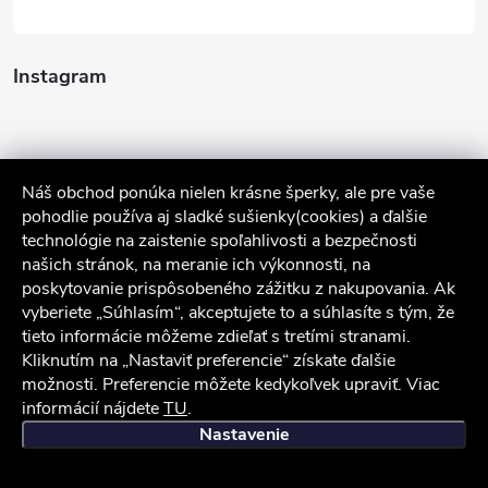
Instagram
Náš obchod ponúka nielen krásne šperky, ale pre vaše
pohodlie používa aj sladké sušienky(cookies) a ďalšie
technológie na zaistenie spoľahlivosti a bezpečnosti
našich stránok, na meranie ich výkonnosti, na
poskytovanie prispôsobeného zážitku z nakupovania. Ak
Sledovať na Instagrame
vyberiete „Súhlasím“, akceptujete to a súhlasíte s tým, že
tieto informácie môžeme zdieľať s tretími stranami.
Kliknutím na „Nastaviť preferencie“ získate ďalšie
Služby zákazníkom
možnosti. Preferencie môžete kedykoľvek upraviť. Viac
informácií nájdete
TU
.
iocel.sk
Obchodné podmienky
Ochrana osobných údajov
Nastavenie