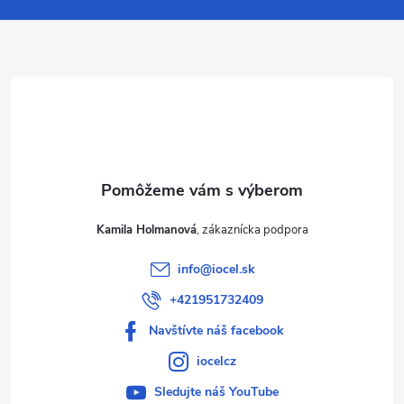
ä
t
i
e
Kamila Holmanová
info
@
iocel.sk
+421951732409
Navštívte náš facebook
iocelcz
Sledujte náš YouTube