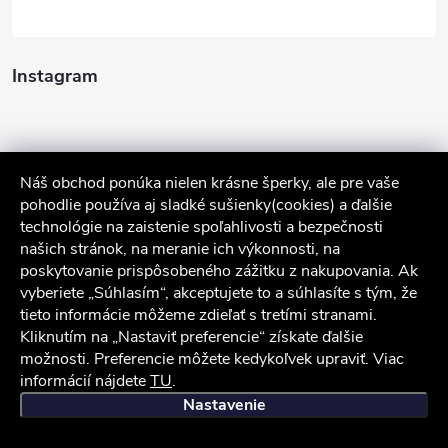
Instagram
Náš obchod ponúka nielen krásne šperky, ale pre vaše
pohodlie používa aj sladké sušienky(cookies) a ďalšie
technológie na zaistenie spoľahlivosti a bezpečnosti
našich stránok, na meranie ich výkonnosti, na
poskytovanie prispôsobeného zážitku z nakupovania. Ak
Sledovať na Instagrame
vyberiete „Súhlasím“, akceptujete to a súhlasíte s tým, že
tieto informácie môžeme zdieľať s tretími stranami.
Služby zákazníkom
Kliknutím na „Nastaviť preferencie“ získate ďalšie
možnosti. Preferencie môžete kedykoľvek upraviť. Viac
informácií nájdete
TU
.
iocel.sk
Obchodné podmienky
Ochrana osobných údajov
Nastavenie