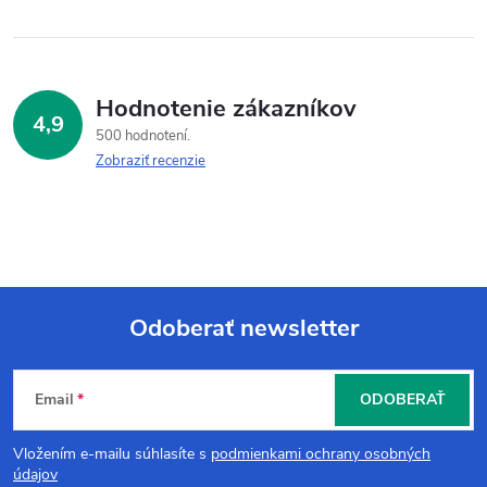
Hodnotenie zákazníkov
4,9
500 hodnotení
Zobraziť recenzie
Odoberať newsletter
Z
Email
ODOBERAŤ
á
Vložením e-mailu súhlasíte s
podmienkami ochrany osobných
p
údajov