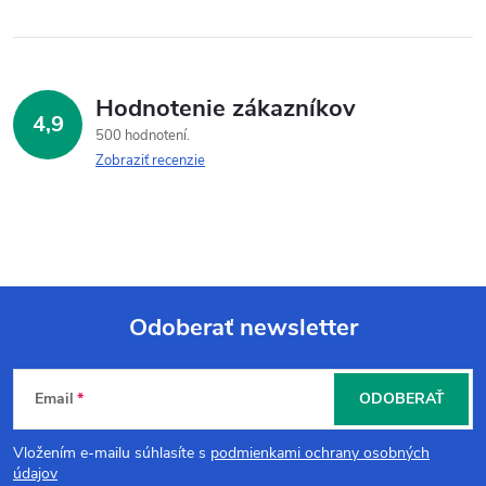
Hodnotenie zákazníkov
4,9
500 hodnotení
Zobraziť recenzie
Odoberať newsletter
Z
Email
ODOBERAŤ
á
Vložením e-mailu súhlasíte s
podmienkami ochrany osobných
p
údajov