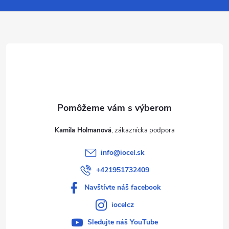
ä
t
i
e
Kamila Holmanová
info
@
iocel.sk
+421951732409
Navštívte náš facebook
iocelcz
Sledujte náš YouTube