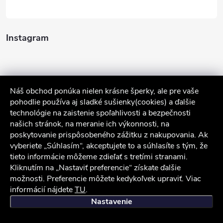
Instagram
Náš obchod ponúka nielen krásne šperky, ale pre vaše
pohodlie používa aj sladké sušienky(cookies) a ďalšie
technológie na zaistenie spoľahlivosti a bezpečnosti
našich stránok, na meranie ich výkonnosti, na
poskytovanie prispôsobeného zážitku z nakupovania. Ak
Sledovať na Instagrame
vyberiete „Súhlasím“, akceptujete to a súhlasíte s tým, že
tieto informácie môžeme zdieľať s tretími stranami.
Služby zákazníkom
Kliknutím na „Nastaviť preferencie“ získate ďalšie
možnosti. Preferencie môžete kedykoľvek upraviť. Viac
informácií nájdete
TU
.
iocel.sk
Obchodné podmienky
Ochrana osobných údajov
Nastavenie