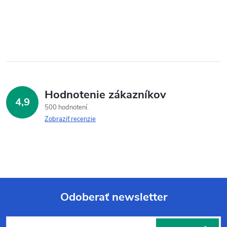
Hodnotenie zákazníkov
4,9
500 hodnotení
Zobraziť recenzie
Odoberať newsletter
Z