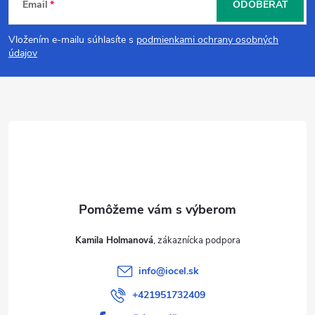
Email
ODOBERAŤ
á
Vložením e-mailu súhlasíte s
podmienkami ochrany osobných
p
údajov
ä
t
i
e
Kamila Holmanová
info
@
iocel.sk
+421951732409