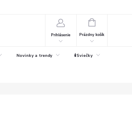
né informácie
NÁKUPNÝ
KOŠÍK
Prázdny košík
Prihlásenie
Novinky a trendy
🕯️Sviečky