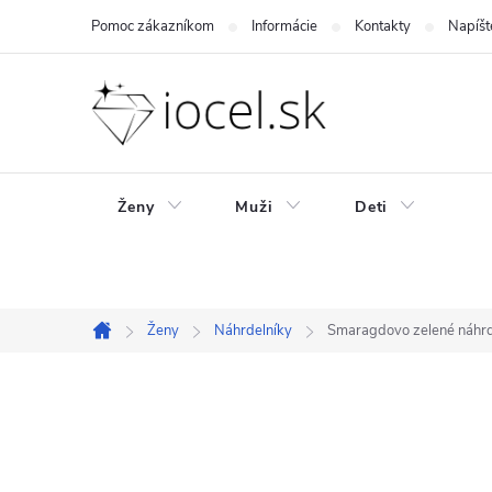
Prejsť
Pomoc zákazníkom
Informácie
Kontakty
Napíšt
na
obsah
Ženy
Muži
Deti
Ženy
Náhrdelníky
Smaragdovo zelené náhrd
Domov