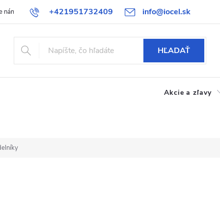
+421951732409
info@iocel.sk
e nám
Blog
Obchodné podmienky
Obľúbené
Bezpečnost
HĽADAŤ
Akcie a zľavy
elníky