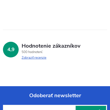
Hodnotenie zákazníkov
4,9
500 hodnotení
Zobraziť recenzie
Odoberať newsletter
Z