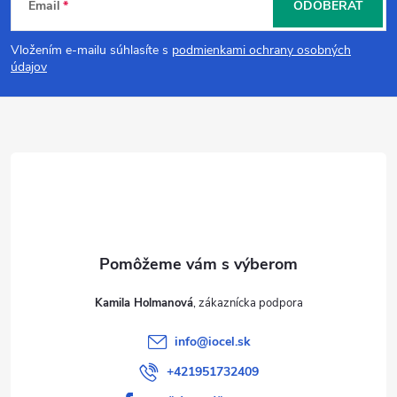
Email
ODOBERAŤ
á
Vložením e-mailu súhlasíte s
podmienkami ochrany osobných
p
údajov
ä
t
i
e
Kamila Holmanová
info
@
iocel.sk
+421951732409